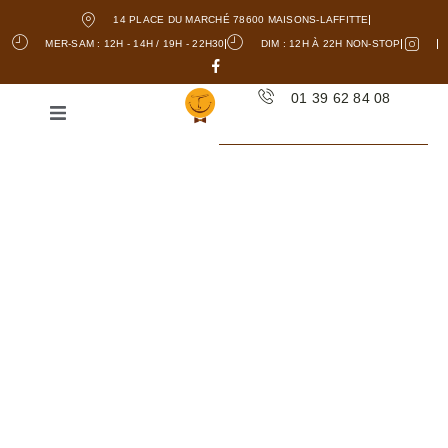
14 PLACE DU MARCHÉ 78600 MAISONS-LAFFITTE
MER-SAM : 12H - 14H / 19H - 22H30
DIM : 12H À 22H NON-STOP
01 39 62 84 08
GALETTE
BRETONNE -
ACHÈRES
La
Crêperie
La Bonne Humeur est un
établissement incontournable à Achères,
où la
cuisine bretonne est à l’honneur.
En tant que
crêperie
traditionnelle, nous