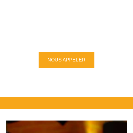
vous proposons une variété de galettes
de sarrasin délicieusement préparées
avec une pâte artisanale. Que vous
soyez amateur de crêpes sucrées ou de
galettes salées, notre menu crêpes et
galettes saura ravir vos papilles.
NOUS APPELER
NOTRE CARTE