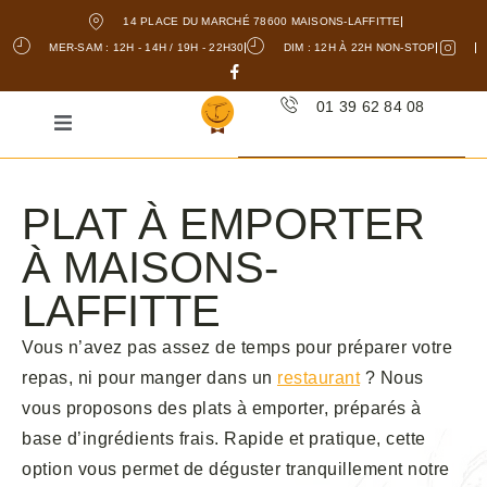
14 PLACE DU MARCHÉ 78600 MAISONS-LAFFITTE
MER-SAM : 12H - 14H / 19H - 22H30
DIM : 12H À 22H NON-STOP
01 39 62 84 08
PLAT À EMPORTER
À MAISONS-
LAFFITTE
Vous n’avez pas assez de temps pour préparer votre
repas, ni pour manger dans un
restaurant
? Nous
vous proposons des plats à emporter, préparés à
base d’ingrédients frais. Rapide et pratique, cette
option vous permet de déguster tranquillement notre