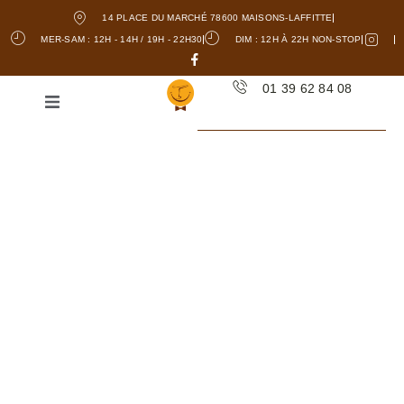
14 PLACE DU MARCHÉ 78600 MAISONS-LAFFITTE
MER-SAM : 12H - 14H / 19H - 22H30
DIM : 12H À 22H NON-STOP
01 39 62 84 08
RESTAURANT
TRADITIONNEL - LA
FRETTE-SUR-SEINE
La
Crêperie
La Bonne Humeur est un
établissement incontournable à La
Frette-sur-Seine, où la culinaire
bretonne est à l’honneur. En tant