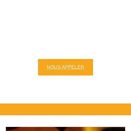
que
crêperie
traditionnelle, nous vous
proposons une variété de crêpes
délicieusement préparées avec une pâte
à crêpes artisanale. Que vous soyez
amateur de crêpes sucrées ou de
galettes salées, notre menu crêpes et
galettes saura ravir vos papilles.
NOUS APPELER
NOTRE CARTE