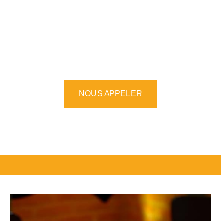
sarrasin délicieusement préparées avec
une pâte artisanale. Que vous soyez
amateur de crêpes sucrées ou de
galettes salées, notre menu crêpes et
galettes saura ravir vos papilles.
NOUS APPELER
NOTRE CARTE