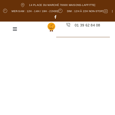
14 PLACE DU MARCHÉ 78600 MAISONS-LAFFITTE
MER-SAM : 12H - 14H / 19H - 22H30
DIM : 12H À 22H NON-STOP
01 39 62 84 08
RESTAURANT - LA
FRETTE-SUR-SEINE
La
Crêperie
La Bonne Humeur est un
établissement incontournable à La
Frette-sur-Seine, où la gastronomie
bretonne est à l’honneur. En tant
que
crêperie
traditionnelle, nous vous
proposons une variété de galettes de