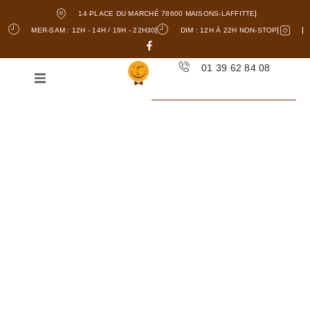
14 PLACE DU MARCHÉ 78600 MAISONS-LAFFITTE
MER-SAM : 12H - 14H / 19H - 22H30
DIM : 12H À 22H NON-STOP
01 39 62 84 08
RESTAURANT
CRÊPE - SAINT-
GERMAIN-EN-LAYE
La
Crêperie
La Bonne Humeur est un
restaurant incontournable à Saint-
Germain-en-Laye, où la culinaire
bretonne est à l’honneur. En tant