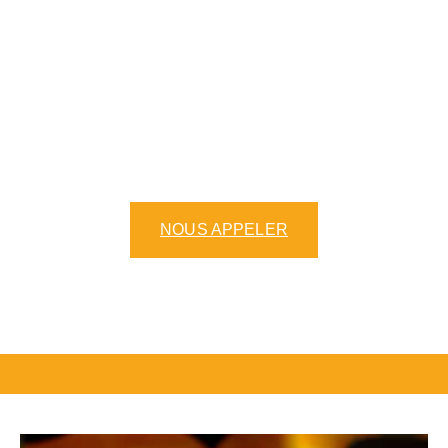
que
crêperie
traditionnelle, nous vous
proposons une variété de galettes
bretonnes délicieusement préparées
avec une pâte artisanale. Que vous
soyez amateur de crêpes sucrées ou de
galettes salées, notre menu crêpes et
galettes saura ravir vos papilles.
NOUS APPELER
NOTRE CARTE