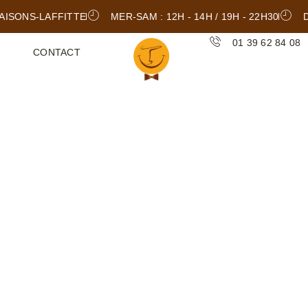
AISONS-LAFFITTE
MER-SAM : 12H - 14H / 19H - 22H30
01 39 62 84 08
CONTACT
S À EMPOR
 FRETTE-S